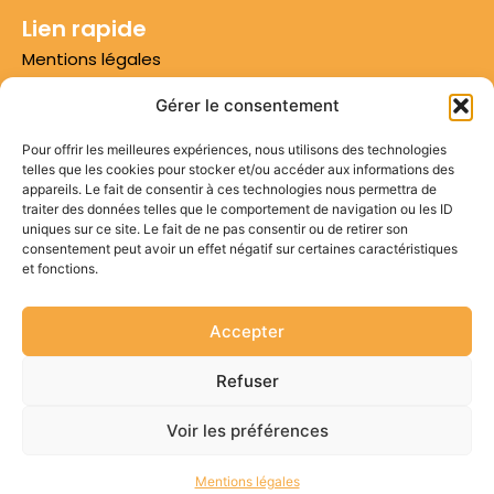
Lien rapide
Mentions légales
Conditions d'utilisation
Gérer le consentement
Conditions générales de vente
Pour offrir les meilleures expériences, nous utilisons des technologies
telles que les cookies pour stocker et/ou accéder aux informations des
Numéro 1 sur Google
appareils. Le fait de consentir à ces technologies nous permettra de
traiter des données telles que le comportement de navigation ou les ID
Plan du site
uniques sur ce site. Le fait de ne pas consentir ou de retirer son
consentement peut avoir un effet négatif sur certaines caractéristiques
Contactez-nous
et fonctions.
Appel non surtaxé*
Bureau : 09 87 30 04 98
Accepter
Mobile : 06 22 53 58 54
Refuser
Email: contact@idees3d.fr
Voir les préférences
© Depuis 2018 Idées 3D
Mentions légales