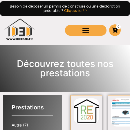
Besoin de déposer un permis de construire ou une déclaration
préalable ?
Cliquez ici ! >
0
Découvrez toutes nos
prestations
Prestations
Autre
(7)