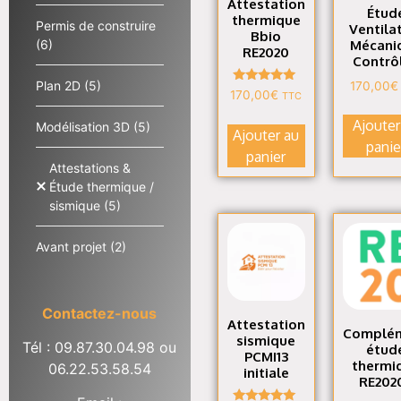
Attestation
Étud
thermique
Permis de construire
Ventila
Bbio
(6)
Mécani
RE2020
Contrô
Plan 2D
(5)
170,00
€
Note
170,00
€
TTC
4.90
sur 5
Ajouter
Modélisation 3D
(5)
Ajouter au
panie
panier
Attestations &
Étude thermique /
sismique
(5)
Avant projet
(2)
Contactez-nous
Attestation
Complé
sismique
Tél : 09.87.30.04.98
ou
étud
PCMI13
thermi
06.22.53.58.54
initiale
RE202