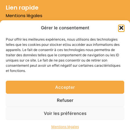
Lien rapide
Mentions légales
Conditions d'utilisation
Gérer le consentement
Conditions générales de vente
Pour offrir les meilleures expériences, nous utilisons des technologies
telles que les cookies pour stocker et/ou accéder aux informations des
Numéro 1 sur Google
appareils. Le fait de consentir à ces technologies nous permettra de
traiter des données telles que le comportement de navigation ou les ID
Plan du site
uniques sur ce site. Le fait de ne pas consentir ou de retirer son
consentement peut avoir un effet négatif sur certaines caractéristiques
Contactez-nous
et fonctions.
Appel non surtaxé*
Bureau : 09 87 30 04 98
Accepter
Mobile : 06 22 53 58 54
Refuser
Email: contact@idees3d.fr
Voir les préférences
© Depuis 2018 Idées 3D
Mentions légales