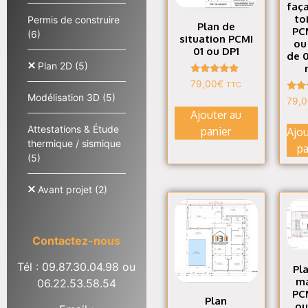
faç
to
Permis de construire
Plan de
PC
(6)
situation PCMI
ou
01 ou DP1
de 0
Plan 2D
(5)
Note
79,00
€
TTC
4.86
Modélisation 3D
(5)
N
sur 5
79,
4
Ajouter au
s
Attestations & Étude
panier
Ajou
thermique / sismique
pa
(5)
Avant projet
(2)
Contactez-nous
Tél : 09.87.30.04.98
ou
Pl
m
06.22.53.58.54
PC
Plan
ou