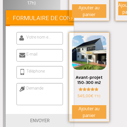
sur 5
17h)
Ajou
Ajouter au
pa
panier
FORMULAIRE DE CONTACT
Votre nom et prénom
E-mail
Téléphone
Avant-projet
150-300 m2
Demande
Note
545,00
€
TTC
5.00
sur 5
Ajouter au
panier
ENVOYER