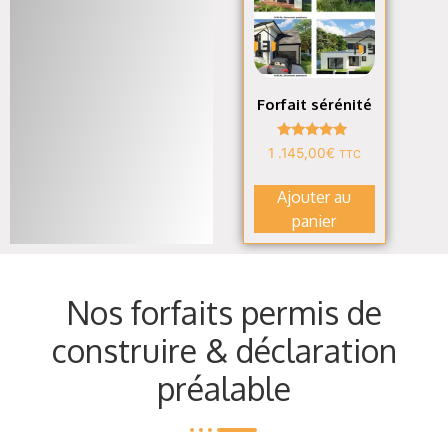
Forfait sérénité
Note
1 .145,00
€
TTC
4.82
sur 5
Ajouter au
panier
Nos forfaits permis de
construire & déclaration
préalable