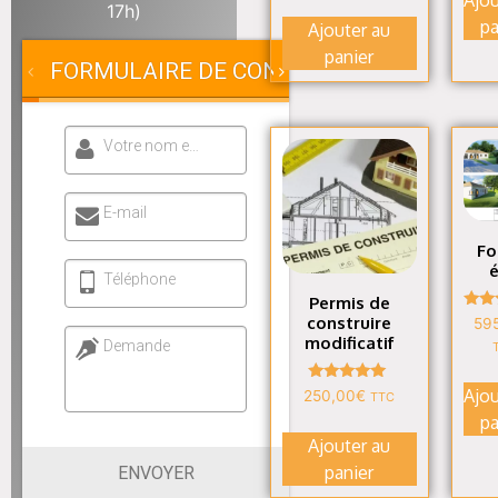
sur 5
17h)
pa
Ajouter au
panier
FORMULAIRE DE CONTACT
Votre nom et prénom
E-mail
Fo
Téléphone
Permis de
N
construire
59
4
modificatif
Demande
s
Note
Ajou
250,00
€
TTC
5.00
pa
sur 5
Ajouter au
panier
ENVOYER