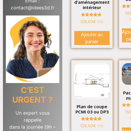
Email :
d’aménagement
contact@idees3d.fr
intérieur
N
12
4
s
Note
129,00
€
TTC
4.94
sur 5
Ajou
Ajouter au
pa
panier
C’EST
Pac
URGENT ?
ma
Plan de coupe
N
PCMI 03 ou DP3
15
Un expert vous
5
s
rappelle
Note
129,00
€
dans la journée (9h –
TTC
4.90
Ajou