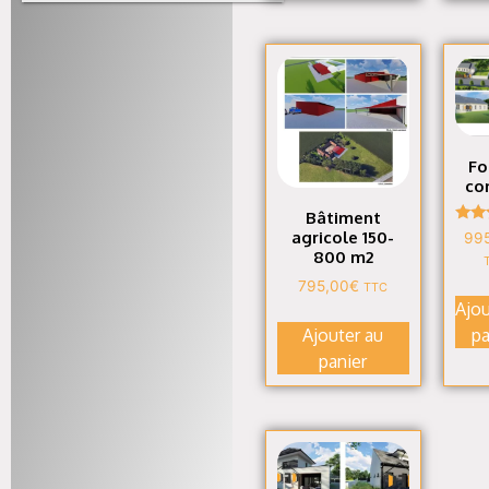
Fo
co
Bâtiment
N
agricole 150-
99
4
800 m2
s
795,00
€
TTC
Ajou
pa
Ajouter au
panier