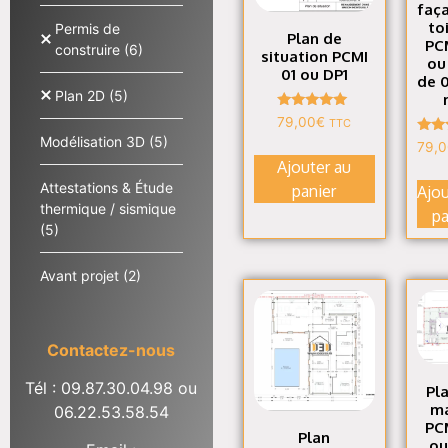
faç
to
Permis de
Plan de
PC
construire
(6)
situation PCMI
ou
01 ou DP1
de 0
Plan 2D
(5)
Note
79,00
€
TTC
4.86
Modélisation 3D
(5)
N
sur 5
79,
4
Ajouter au
s
Attestations & Étude
panier
Ajou
thermique / sismique
pa
(5)
Avant projet
(2)
Contactez-nous
Tél : 09.87.30.04.98
ou
Pl
m
06.22.53.58.54
PC
Plan
ou