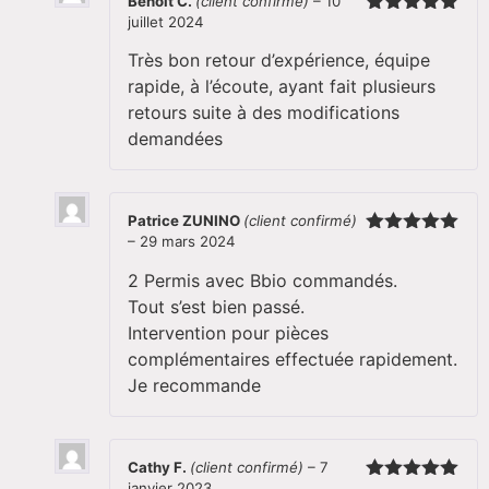
Benoit C.
(client confirmé)
–
10
juillet 2024
Note
5
sur
5
Très bon retour d’expérience, équipe
rapide, à l’écoute, ayant fait plusieurs
retours suite à des modifications
demandées
Patrice ZUNINO
(client confirmé)
–
29 mars 2024
Note
5
sur
5
2 Permis avec Bbio commandés.
Tout s’est bien passé.
Intervention pour pièces
complémentaires effectuée rapidement.
Je recommande
Cathy F.
(client confirmé)
–
7
janvier 2023