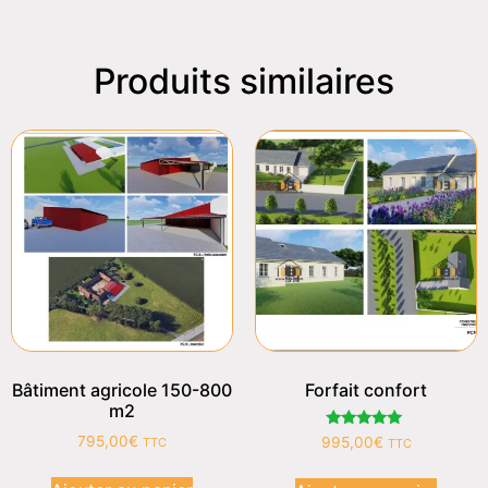
Produits similaires
Bâtiment agricole 150-800
Forfait confort
m2
Note
795,00
€
995,00
€
TTC
TTC
4.91
sur 5