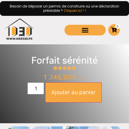
Besoin de déposer un permis de construire ou une déclaration
préalable ?
Cliquez ici ! >
0
Forfait sérénité
1 .145,00
€
TTC
Ajouter au panier