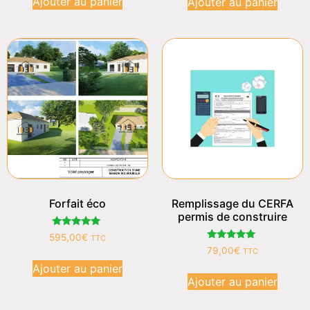
Ajouter au panier
Ajouter au panier
Forfait éco
Remplissage du CERFA
permis de construire
Note
595,00
€
TTC
4.88
Note
79,00
€
TTC
sur 5
5.00
sur 5
Ajouter au panier
Ajouter au panier