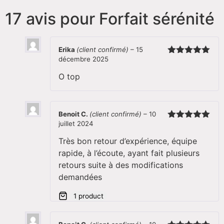
17 avis pour
Forfait sérénité
Erika
(client confirmé)
–
15
décembre 2025
Note
5
sur
5
O top
Benoit C.
(client confirmé)
–
10
juillet 2024
Note
5
sur
5
Très bon retour d’expérience, équipe
rapide, à l’écoute, ayant fait plusieurs
retours suite à des modifications
demandées
1 product