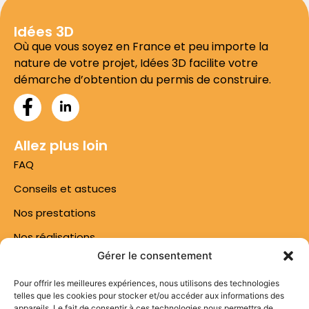
Idées 3D
Où que vous soyez en France et peu importe la
nature de votre projet, Idées 3D facilite votre
démarche d’obtention du permis de construire.
Allez plus loin
FAQ
Conseils et astuces
Nos prestations
Nos réalisations
Gérer le consentement
Lien rapide
Pour offrir les meilleures expériences, nous utilisons des technologies
Mentions légales
telles que les cookies pour stocker et/ou accéder aux informations des
appareils. Le fait de consentir à ces technologies nous permettra de