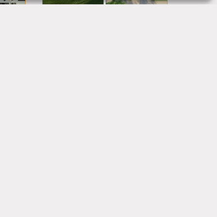
Forfait éco
Note
595,00
€
TTC
4.88
sur 5
Ajouter au panier