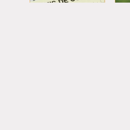
Permis de construire modificatif
Note
250,00
€
TTC
5.00
sur 5
Ajouter au panier
Avis
Il n’y a encore aucun avis
Seuls les clients connectés ayant acheté ce pro