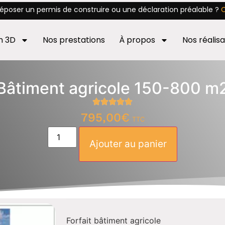
époser un permis de construire ou une déclaration préalable ?
C
an 3D
Nos prestations
À propos
Nos réalisa
Bâtiment agricole 150-800 m
795,00
€
TTC
Ajouter au panier
Forfait bâtiment agricole