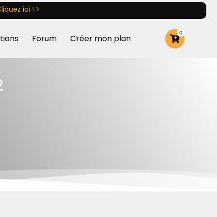
liquez ici ! >
0
tions
Forum
Créer mon plan
2