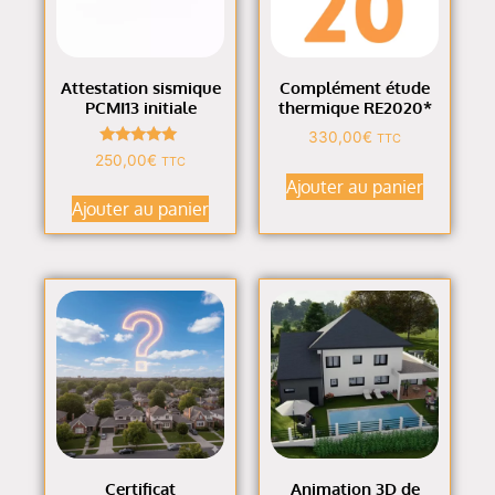
Attestation sismique
Complément étude
PCMI13 initiale
thermique RE2020*
330,00
€
TTC
Note
250,00
€
TTC
5.00
Ajouter au panier
sur 5
Ajouter au panier
Certificat
Animation 3D de