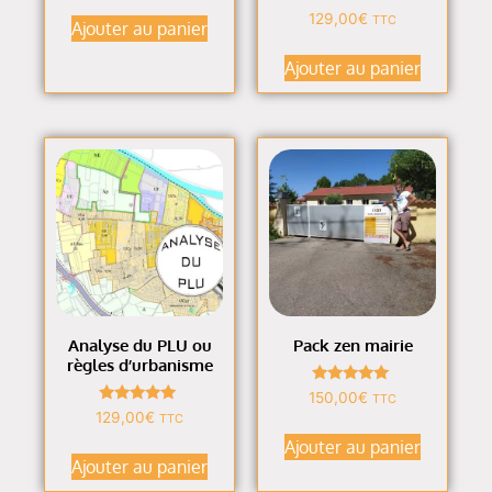
sur 5
Note
129,00
€
TTC
Ajouter au panier
4.87
sur 5
Ajouter au panier
Analyse du PLU ou
Pack zen mairie
règles d’urbanisme
Note
150,00
€
TTC
5.00
Note
129,00
€
TTC
sur 5
4.91
sur 5
Ajouter au panier
Ajouter au panier