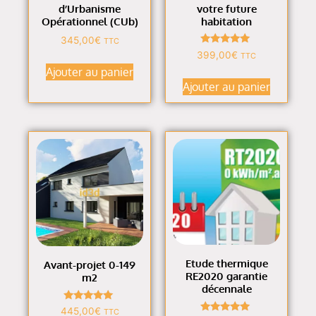
d’Urbanisme
votre future
Opérationnel (CUb)
habitation
345,00
€
TTC
Note
399,00
€
TTC
4.80
Ajouter au panier
sur 5
Ajouter au panier
Etude thermique
Avant-projet 0-149
RE2020 garantie
m2
décennale
Note
445,00
€
TTC