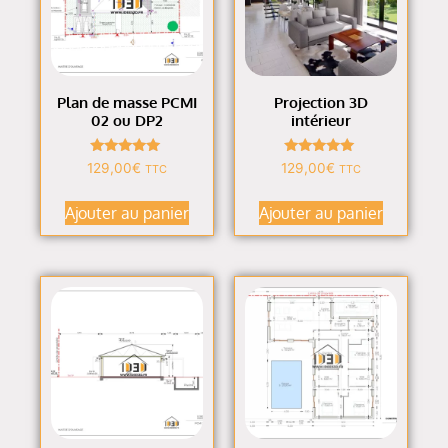
Plan de masse PCMI
Projection 3D
02 ou DP2
intérieur
Note
Note
129,00
€
129,00
€
TTC
TTC
4.95
4.80
sur 5
sur 5
Ajouter au panier
Ajouter au panier