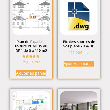
Plan de façade et
Fichiers sources de
toiture PCMI 05 ou
vos plans 2D & 3D
DP4 de 0 à 149 m2
129,00
€
TTC
Note
79,00
€
TTC
Ajouter au panier
4.91
sur 5
Ajouter au panier