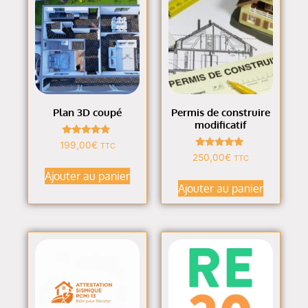
Plan 3D coupé
Permis de construire
modificatif
Note
199,00
€
TTC
5.00
Note
250,00
€
TTC
sur 5
5.00
sur 5
Ajouter au panier
Ajouter au panier