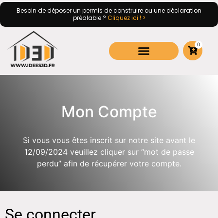
Besoin de déposer un permis de construire ou une déclaration
préalable ?
Cliquez ici ! >
0
Mon Compte
Si vous vous êtes inscrit sur notre site avant le
12/09/2024 veuillez cliquer sur “mot de passe
perdu” afin de récupérer votre compte.
Se connecter