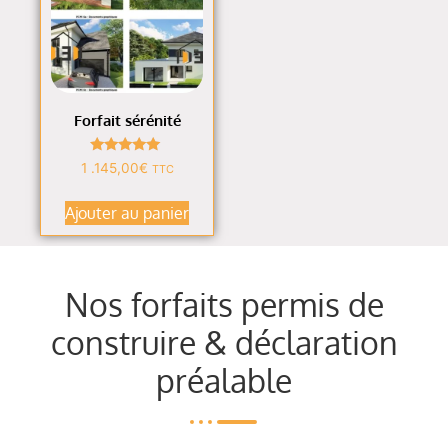
Forfait sérénité
Note
1 .145,00
€
TTC
4.82
sur 5
Ajouter au panier
Nos forfaits permis de
construire & déclaration
préalable