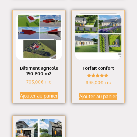
Bâtiment agricole
Forfait confort
150-800 m2
Note
795,00
€
TTC
995,00
€
TTC
4.91
sur 5
Ajouter au panier
Ajouter au panier