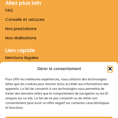
Allez plus loin
FAQ
Conseils et astuces
Nos prestations
Nos réalisations
Lien rapide
Mentions légales
Conditions d'utilisation
Gérer le consentement
Conditions générales de vente
Pour offrir les meilleures expériences, nous utilisons des technologies
telles que les cookies pour stocker et/ou accéder aux informations des
Numéro 1 sur Google
appareils. Le fait de consentir à ces technologies nous permettra de
traiter des données telles que le comportement de navigation ou les ID
Plan du site
uniques sur ce site. Le fait de ne pas consentir ou de retirer son
consentement peut avoir un effet négatif sur certaines caractéristiques
Contactez-nous
et fonctions.
Appel non surtaxé*