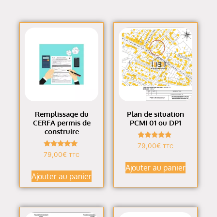
Remplissage du
Plan de situation
CERFA permis de
PCMI 01 ou DP1
construire
Note
79,00
€
TTC
4.86
Note
79,00
€
TTC
sur 5
5.00
sur 5
Ajouter au panier
Ajouter au panier