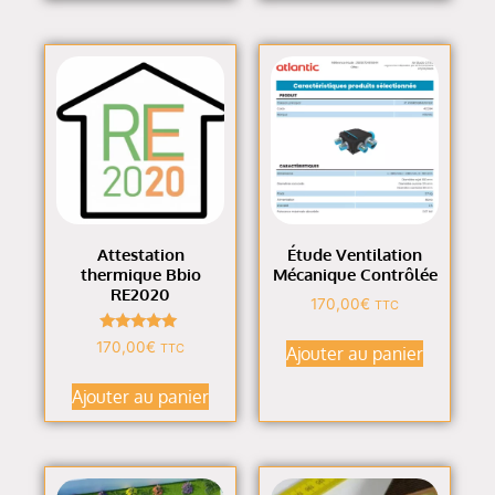
Attestation
Étude Ventilation
thermique Bbio
Mécanique Contrôlée
RE2020
170,00
€
TTC
Note
170,00
€
TTC
Ajouter au panier
4.90
sur 5
Ajouter au panier