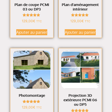
Plan de coupe PCMI
Plan d’aménagement
03 ou DP3
intérieur
Note
Note
129,00
€
129,00
€
TTC
TTC
4.90
4.94
sur 5
sur 5
Ajouter au panier
Ajouter au panier
Photomontage
Projection 3D
extérieure PCMI 06
ou DP5
Note
129,00
€
TTC
5.00