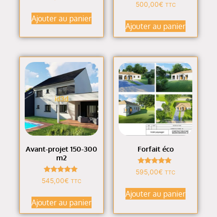
4.90
Note
500,00
€
TTC
sur 5
5.00
sur 5
Ajouter au panier
Ajouter au panier
Avant-projet 150-300
Forfait éco
m2
Note
595,00
€
TTC
4.88
Note
545,00
€
TTC
sur 5
5.00
sur 5
Ajouter au panier
Ajouter au panier